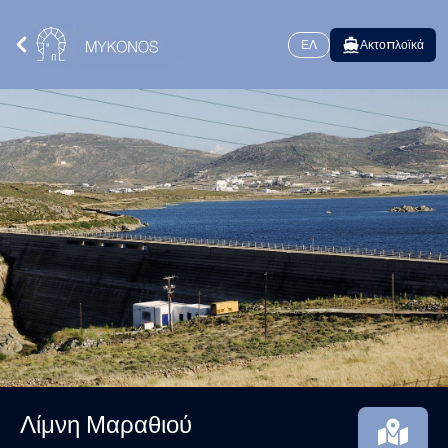
ΕΛ
Ακτοπλοϊκά
Λίμνη Μαραθιού