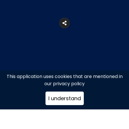
This application uses cookies that are mentioned in
our privacy policy
Δεξαμενές
I understand
2289077658
reservation@adelon.gr