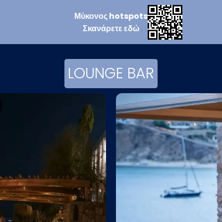
Μύκονος
hotspots
Σκανάρετε
εδώ
LOUNGE BAR