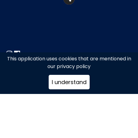
This application uses cookies that are mentioned in
our privacy policy
Μικρή Βενετία
I understand
2289026505
semelibar@semeligroup.com
www.semelithebar.gr