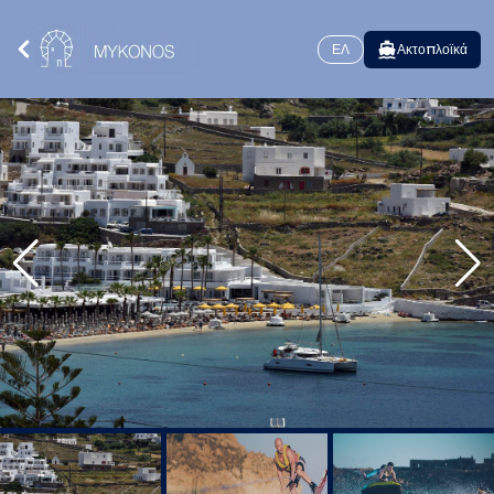
ΕΛ
Ακτοπλοϊκά