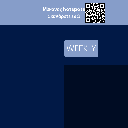
Μύκονος
hotspots
Σκανάρετε
εδώ
WEEKLY