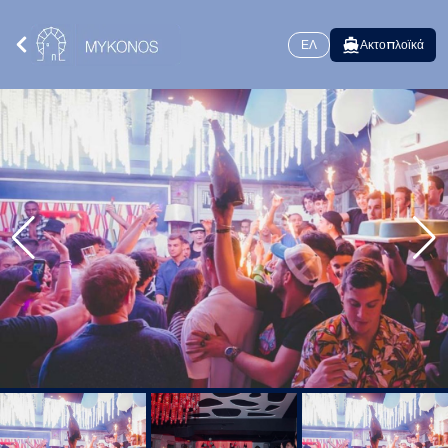
ΕΛ
Ακτοπλοϊκά