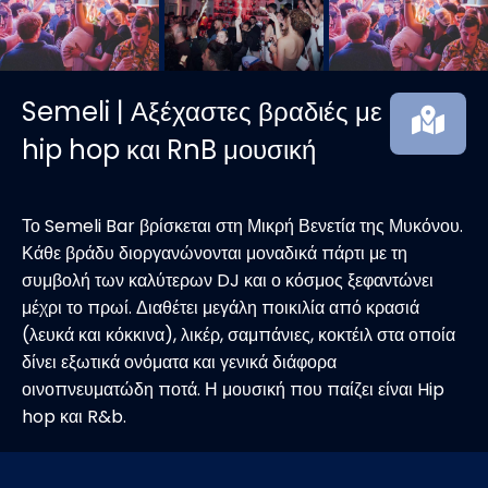
Semeli | Αξέχαστες βραδιές με
hip hop και RnB μουσική
Το Semeli Bar βρίσκεται στη Μικρή Βενετία της Μυκόνου.
Κάθε βράδυ διοργανώνονται μοναδικά πάρτι με τη
συμβολή των καλύτερων DJ και ο κόσμος ξεφαντώνει
μέχρι το πρωί. Διαθέτει μεγάλη ποικιλία από κρασιά
(λευκά και κόκκινα), λικέρ, σαμπάνιες, κοκτέιλ στα οποία
δίνει εξωτικά ονόματα και γενικά διάφορα
οινοπνευματώδη ποτά. Η μουσική που παίζει είναι Hip
hop και R&b.