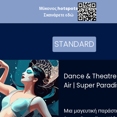
Μύκονος
hotspots
Σκανάρετε
εδώ
STANDARD
Dance & Theatre S
Air | Super Parad
Mια μαγευτική παράστα