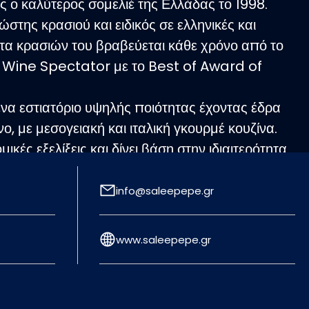
ς ο καλύτερος σομελιέ της Ελλάδας το 1998.
ώστης κρασιού και ειδικός σε ελληνικές και
λίστα κρασιών του βραβεύεται κάθε χρόνο από το
ine Spectator με το Best of Award of
ένα εστιατόριο υψηλής ποιότητας έχοντας έδρα
ο, με μεσογειακή και ιταλική γκουρμέ κουζίνα.
ικές εξελίξεις και δίνει βάση στην ιδιαιτερότητα
ν.
ένες γευσιγνωσίες κρασιού, πάντα φρέσκα
info@saleepepe.gr
ατα!
www.saleepepe.gr