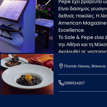
Pepe έχει βραβευτεί ω
Είναι διάσημος γευσιγν
διεθνείς ποικιλίες. Η 
American Magazine W
Excellence.
Το Sale & Pepe είναι 
την Αθήνα και τη Μύκον
Ακολουθεί τις γαστρονομ
των τοπικών προϊόντω
Απολαύστε προσαρμοσμ
Πλατεία Λάκκας, Μύκονος
ζυμαρικά, ψάρια & κρέ
2289024207