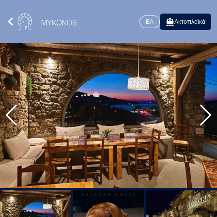
ΕΛ
Ακτοπλοϊκά