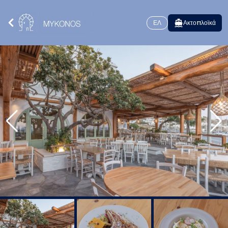
ΕΛ
Ακτοπλοϊκά