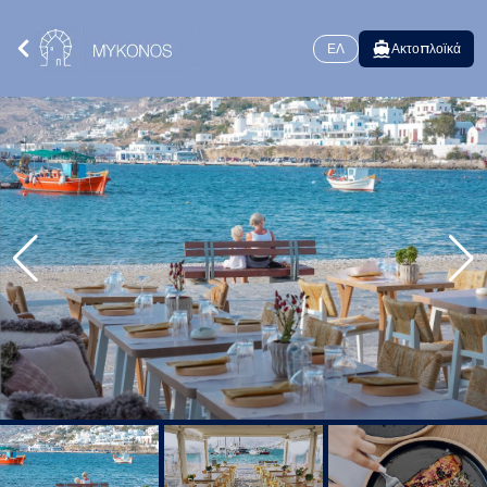
ΕΛ
Ακτοπλοϊκά