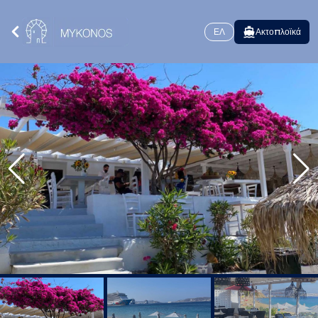
ΕΛ
Ακτοπλοϊκά