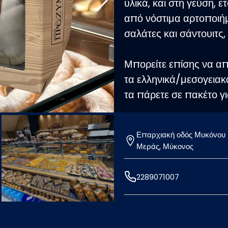
υλικά, και στη γεύση, ε
από νόστιμα αρτοποιήμ
σαλάτες και σάντουιτς
Μπορείτε επίσης να απ
τα ελληνικά/μεσογειακ
τα πάρετε σε πακέτο για
Φυσικά στο Artisti-Pro
Επαρχιακή οδός Μυκόνου
φρέσκων χυμών, ροφημ
Μεράς, Μύκονος
απολαμβάνοντας τα καθ
2289071007
Η αδιαμφισβήτητη ποιότ
βέβαιο ότι θα κάνουν τ
της μέρας αλλά και τη