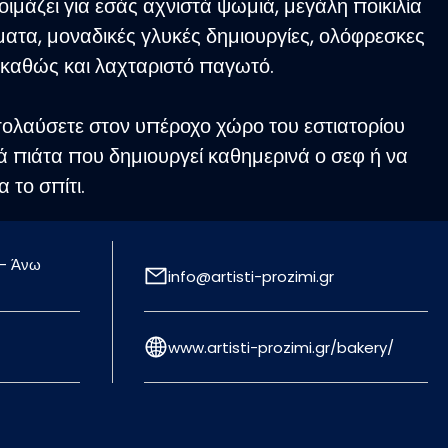
τοιμάζει για εσάς αχνιστά ψωμιά, μεγάλη ποικιλία
ατα, μοναδικές γλυκές δημιουργίες, ολόφρεσκες
, καθώς και λαχταριστό παγωτό.
ολαύσετε στον υπέροχο χώρο του εστιατορίου
ά πιάτα που δημιουργεί καθημερινά ο σεφ ή να
 το σπίτι.
zimi θα δοκιμάσετε μοναδικές ποικιλίες καφέ,
 - Άνω
άτων, κρασιών αλλά και ποτών είτε
info@artisti-prozimi.gr
ήμενοι στην καρδιά της Μυκόνου είτε στο χέρι.
www.artisti-prozimi.gr/bakery/
ητα, το μεράκι και οι ασυναγώνιστες τιμές είναι
ο Artisti-Prozimi το νέο σας στέκι για κάθε ώρα
ς…«μυκονιάτικης νύχτας»!