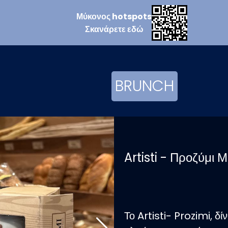
Μύκονος
hotspots
Σκανάρετε
εδώ
BRUNCH
Artisti - Προζύμι 
Το Artisti- Prozimi, δ