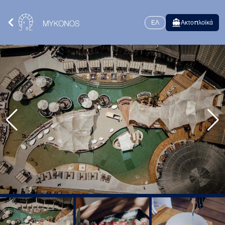
ΕΛ
Ακτοπλοϊκά