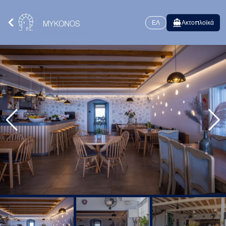
ΕΛ
Ακτοπλοϊκά