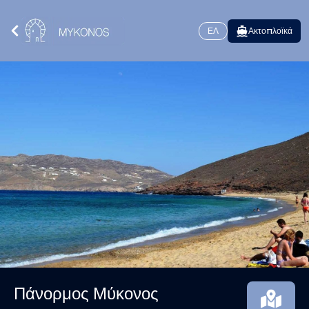
ΕΛ
Ακτοπλοϊκά
Πάνορμος Μύκονος