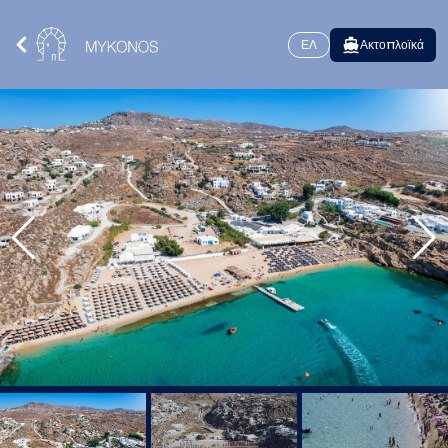
ΕΛ
Ακτοπλοϊκά