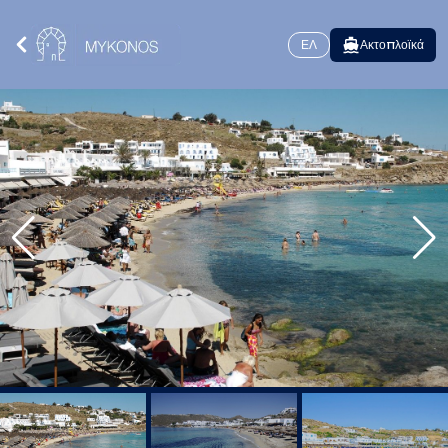
ΕΛ
Ακτοπλοϊκά