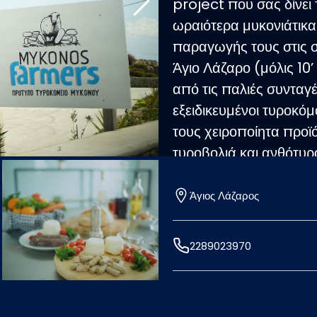
project που σας δίνει 
ωραιότερα μυκονιάτικα
παραγωγής τους στις σ
Άγιο Λάζαρο (μόλις 1
από τις παλιές συνταγ
εξειδικευμένοι τυροκό
τους χειροποίητα προϊό
τυροβολιά και ανθότυρ
φρέσκο γάλα τοπικών 
δυνατότητα να εντρυφή
Άγιος Λάζαρος
διοργανώνει διασκεδα
μαγειρέματα με κύριο υ
2289023970
περιηγήσεις για να δεί
κάθε σας απορία από έ
πρωτότυπο αυτό tour μ